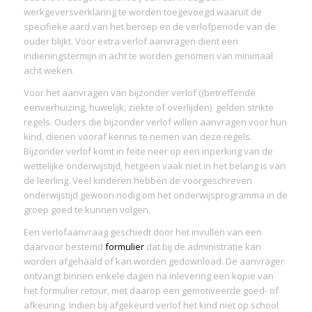
werkgeversverklaring te worden toegevoegd waaruit de
specifieke aard van het beroep en de verlofperiode van de
ouder blijkt. Voor extra verlof aanvragen dient een
indieningstermijn in acht te worden genomen van minimaal
acht weken.
Voor het aanvragen van bijzonder verlof ((betreffende
eenverhuizing, huwelijk, ziekte of overlijden) gelden strikte
regels.
Ouders die bijzonder verlof willen aanvragen voor hun
kind, dienen vooraf kennis te nemen van deze regels.
Bijzonder verlof komt in feite neer op een inperking van de
wettelijke onderwijstijd, hetgeen vaak niet in het belang is van
de leerling. Veel kinderen hebben de voorgeschreven
onderwijstijd gewoon nodig om het onderwijsprogramma in de
groep goed te kunnen volgen.
Een verlofaanvraag geschiedt door het invullen van een
daarvoor bestemd
formulier
dat bij de administratie kan
worden afgehaald of kan worden gedownload
. De aanvrager
ontvangt binnen enkele dagen na inlevering een kopie van
het formulier retour, met daarop een gemotiveerde goed- of
afkeuring.
Indien bij afgekeurd verlof het kind niet op school